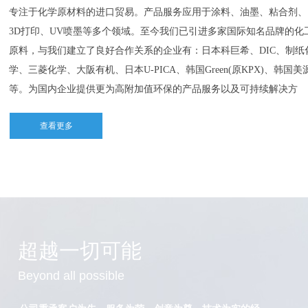
专注于化学原材料的进口贸易。产品服务应用于涂料、油墨、粘合剂、
3D打印、UV喷墨等多个领域。至今我们已引进多家国际知名品牌的化
原料，与我们建立了良好合作关系的企业有：日本科巨希、DIC、制纸
学、三菱化学、大阪有机、日本U-PICA、韩国Green(原KPX)、韩国美
等。为国内企业提供更为高附加值环保的产品服务以及可持续解决方
案。
查看更多
代理经销产品：）
1.日本科巨希化学股份有限公司（原日本兴人）
特殊光固化单体：ACMO®、DMAA® 、HEAA™、DEAA™、双丙
丙烯酰胺（DAAM）
2.东洋纺织
氯化聚丙烯：CY-9122P、CY-9124P、F-2P
DX-526P
超越一切可能
Beyond all possible
3.制纸化学
氯化聚丙烯：803MWS、 822S、930S、