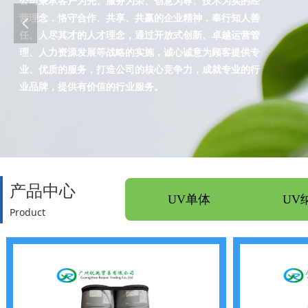
公司秉承客户为先、服务为荣、创意为尊、技术为实的经
814HS、350S等；
营理念，恪守合作、共享、共赢的企业精神，奉行知人善
넳
4.三菱丽阳 ： HEMA
任、人尽其才的人才理念，通过开放式创新、卓越运营管
5.美国伊士曼
理、人力资源发展等战略的实施，诚心诚意为顾客提供专
醋酸丁酸纤维素：CAB-381-0.5、CAB-381
业、优质的服务，打造公司的核心竞争力，成就专业的行
业品牌，提供有价值的行业服务。
2、CAB-381-20、CAB-551-0.2
7. 纳米透明色浆：（有机颜料）
ACMO®、DMAA® 、HEAA™、DEAA™是科
希化学股份有限公司(KJChemicalsCorporation)之商标，使用这些商标
徵得科巨希化学股份有限公司之同意。
产品中心
UV单体
UV
另外本公司还经销毕克化学BYK系列助剂和道康宁偶联剂。
Product
广州锐越贸易有限公司 地址：广州市天河区沙太路268号八楼839
网址：www.gzruiyue.com E-mail：ruiyueco@163.com
TEL:(86) 020 61976079 FAX:(86) 020 85169892